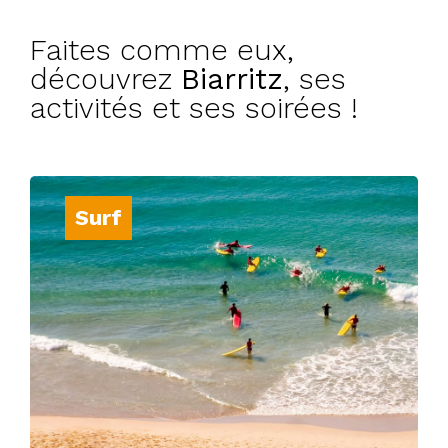
Faites comme eux,
découvrez
Biarritz
, ses
activités et ses soirées !
Surf
Dominez les vagues de l’Atlantique lors
d’une séance de surf, une expérience
exaltante à ne pas manquer.