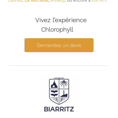
Cannes
,
La Rochelle
,
Annecy
, ou encore à
Pornic
!
Vivez l’expérience
Chlorophyll
Demandez un devis