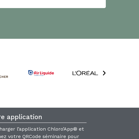
e application
harger l’application Chloro’App® et
ez votre QRCode séminaire pour