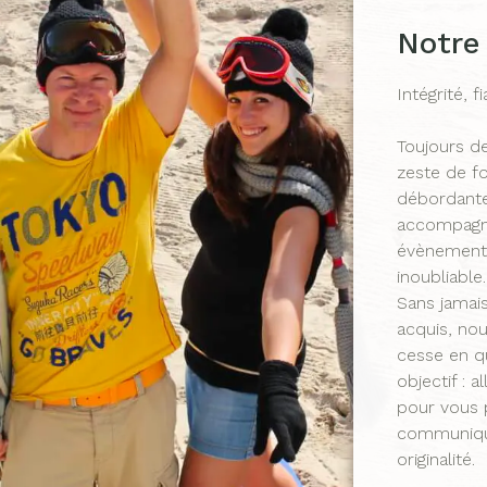
Notre
Intégrité, fi
Toujours d
zeste de fo
débordante
accompagne
évènement
inoubliable.
Sans jamai
acquis, no
cesse en q
objectif : a
pour vous 
communiqu
originalité.