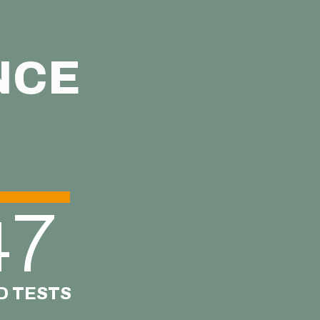
ENCE
47
D TESTS