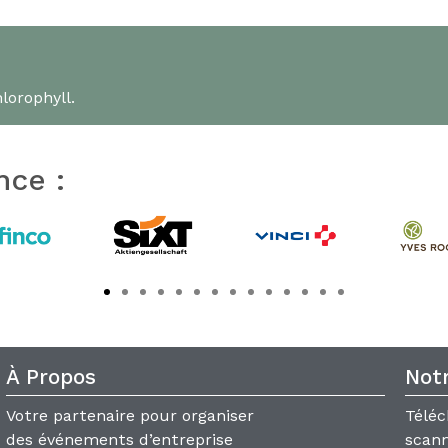
lorophyll.
nce :
À Propos
Notr
Votre partenaire pour organiser
Téléc
des événements d’entreprise
scann